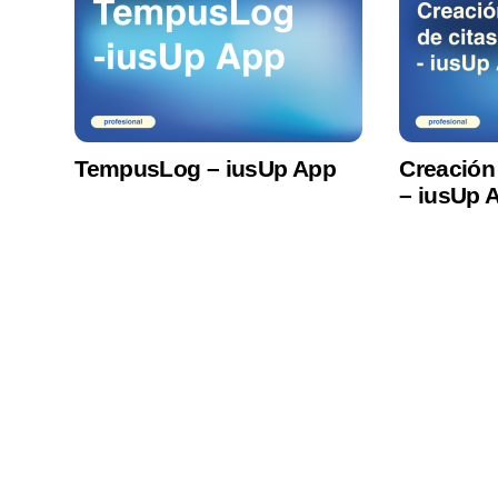
TempusLog – iusUp App
Creación 
– iusUp 