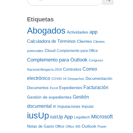
Etiquetas
Abogados
app
Actividades
Calculadora de Términos
Clientes
Clientes
Cloud
Complemento para Office
potenciales
Complemento para Outlook
Congreso
Correo
Contratos
Nacional Abogacía 2019
electrónico
Documentación
COVID-19
Despachos
Facturación
Expedientes
Documentos
Excel
Gestión
Gestión de expedientes
documental
Imputaciones
IA
Imputar
iusUp
iusUp App
Microsoft
Legaltech
Notas de Gasto
Outlook
Office
Office 365
Power