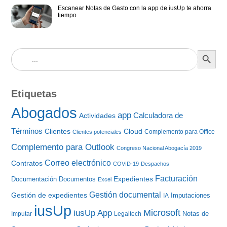
Escanear Notas de Gasto con la app de iusUp te ahorra
tiempo
BOTÓN DE BÚS
Buscar:
Etiquetas
Abogados
app
Calculadora de
Actividades
Términos
Clientes
Cloud
Complemento para Office
Clientes potenciales
Complemento para Outlook
Congreso Nacional Abogacía 2019
Correo electrónico
Contratos
COVID-19
Despachos
Facturación
Expedientes
Documentación
Documentos
Excel
Gestión documental
Gestión de expedientes
Imputaciones
IA
iusUp
iusUp App
Microsoft
Notas de
Imputar
Legaltech