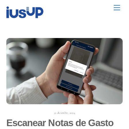
Skip
Men
to
content
12 diciembre, 2024
Escanear Notas de Gasto