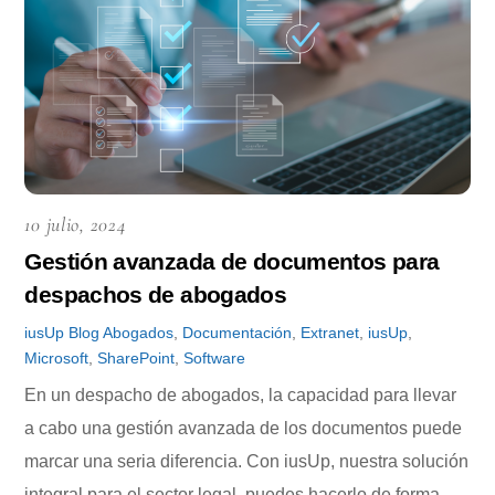
10 julio, 2024
Gestión avanzada de documentos para
despachos de abogados
iusUp
Blog
Abogados
,
Documentación
,
Extranet
,
iusUp
,
Microsoft
,
SharePoint
,
Software
En un despacho de abogados, la capacidad para llevar
a cabo una gestión avanzada de los documentos puede
marcar una seria diferencia. Con iusUp, nuestra solución
integral para el sector legal, puedes hacerlo de forma