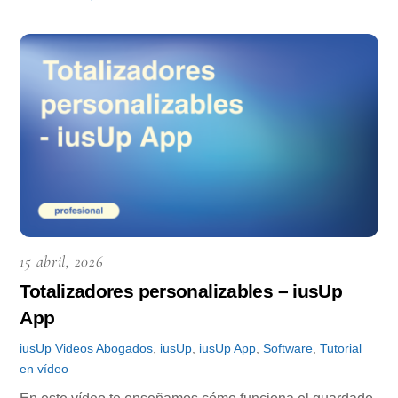
15 abril, 2026
Totalizadores personalizables – iusUp
App
iusUp
Videos
Abogados
,
iusUp
,
iusUp App
,
Software
,
Tutorial
en vídeo