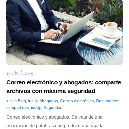
30 abril, 2019
Correo electrónico y abogados: comparte
archivos con máxima seguridad
iusUp
Blog
,
iusUp
Abogados
,
Correo electrónico
,
Documentos
compartidos
,
iusUp
,
Seguridad
Correo electrónico y abogados. Se trata de una
asociación de palabras que produce una rápida