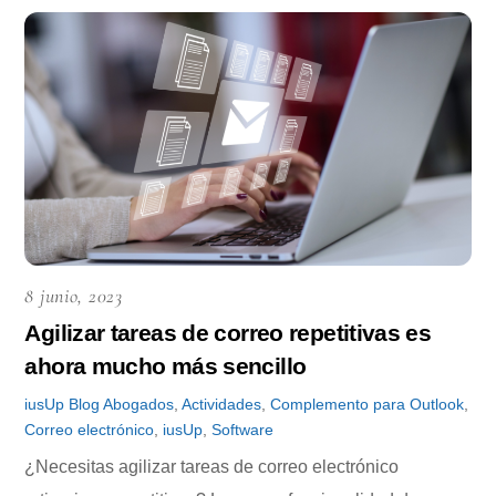
8 junio, 2023
Agilizar tareas de correo repetitivas es
ahora mucho más sencillo
iusUp
Blog
Abogados
,
Actividades
,
Complemento para Outlook
,
Correo electrónico
,
iusUp
,
Software
¿Necesitas agilizar tareas de correo electrónico