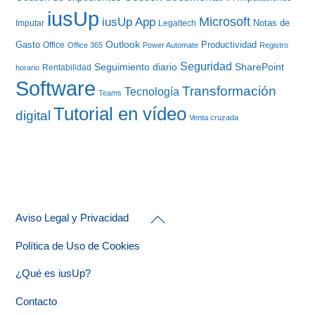
iusUp
iusUp App
Microsoft
Notas de
Imputar
Legaltech
Gasto
Outlook
Productividad
Office
Office 365
Power Automate
Registro
Seguridad
Seguimiento diario
SharePoint
Rentabilidad
horario
Software
Transformación
Tecnología
Teams
Tutorial en vídeo
digital
Venta cruzada
Back
Aviso Legal y Privacidad
To
Top
Política de Uso de Cookies
¿Qué es iusUp?
Contacto