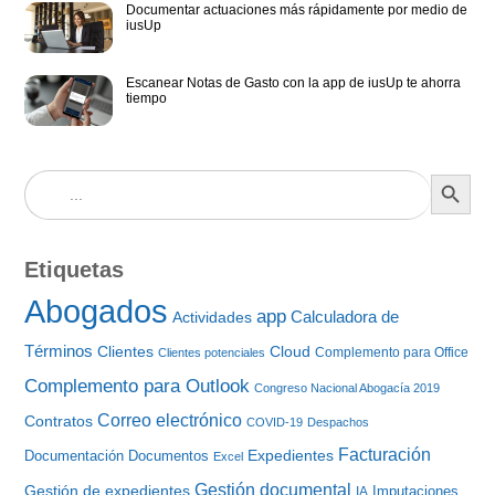
Documentar actuaciones más rápidamente por medio de
iusUp
Escanear Notas de Gasto con la app de iusUp te ahorra
tiempo
BOTÓN DE BÚS
Buscar:
Etiquetas
Abogados
app
Calculadora de
Actividades
Términos
Clientes
Cloud
Complemento para Office
Clientes potenciales
Complemento para Outlook
Congreso Nacional Abogacía 2019
Correo electrónico
Contratos
COVID-19
Despachos
Facturación
Expedientes
Documentación
Documentos
Excel
Gestión documental
Gestión de expedientes
Imputaciones
IA