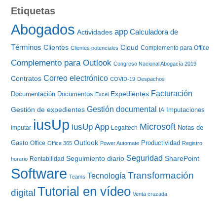
Etiquetas
Abogados
app
Calculadora de
Actividades
Términos
Clientes
Cloud
Complemento para Office
Clientes potenciales
Complemento para Outlook
Congreso Nacional Abogacía 2019
Correo electrónico
Contratos
COVID-19
Despachos
Facturación
Expedientes
Documentación
Documentos
Excel
Gestión documental
Gestión de expedientes
Imputaciones
IA
iusUp
iusUp App
Microsoft
Notas de
Imputar
Legaltech
Gasto
Outlook
Productividad
Office
Office 365
Power Automate
Registro
Seguridad
Seguimiento diario
SharePoint
Rentabilidad
horario
Software
Transformación
Tecnología
Teams
Tutorial en vídeo
digital
Venta cruzada