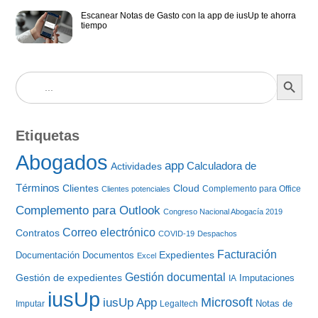
Escanear Notas de Gasto con la app de iusUp te ahorra
tiempo
BOTÓN DE BÚS
Buscar:
Etiquetas
Abogados
app
Calculadora de
Actividades
Términos
Clientes
Cloud
Complemento para Office
Clientes potenciales
Complemento para Outlook
Congreso Nacional Abogacía 2019
Correo electrónico
Contratos
COVID-19
Despachos
Facturación
Expedientes
Documentación
Documentos
Excel
Gestión documental
Gestión de expedientes
Imputaciones
IA
iusUp
iusUp App
Microsoft
Notas de
Imputar
Legaltech