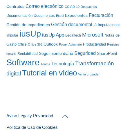
Correo electrónico
Contratos
COVID-19
Despachos
Facturación
Expedientes
Documentación
Documentos
Excel
Gestión documental
Gestión de expedientes
Imputaciones
IA
iusUp
iusUp App
Microsoft
Notas de
Imputar
Legaltech
Gasto
Outlook
Productividad
Office
Office 365
Power Automate
Registro
Seguridad
Seguimiento diario
SharePoint
Rentabilidad
horario
Software
Transformación
Tecnología
Teams
Tutorial en vídeo
digital
Venta cruzada
Back
Aviso Legal y Privacidad
To
Top
Política de Uso de Cookies