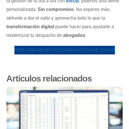
la gestión de tu día a día con
iusUp
, pídenos una demo
personalizada.
Sin compromiso
. No esperes más,
atrévete a dar el salto y aprovecha todo lo que la
transformación digital
puede hacer para ayudarte a
modernizar tu despacho de
abogados
.
PIDE UNA DEMO PERSONALIZADA DE IUSUP