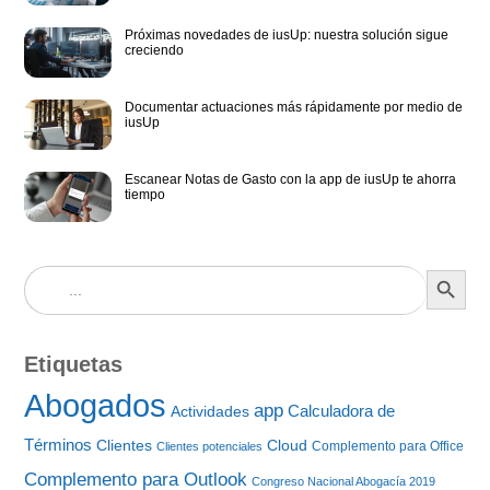
Próximas novedades de iusUp: nuestra solución sigue
creciendo
Documentar actuaciones más rápidamente por medio de
iusUp
Escanear Notas de Gasto con la app de iusUp te ahorra
tiempo
BOTÓN DE BÚS
Buscar:
Etiquetas
Abogados
app
Calculadora de
Actividades
Términos
Clientes
Cloud
Complemento para Office
Clientes potenciales
Complemento para Outlook
Congreso Nacional Abogacía 2019