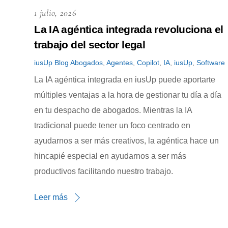
1 julio, 2026
La IA agéntica integrada revoluciona el
trabajo del sector legal
iusUp
Blog
Abogados
,
Agentes
,
Copilot
,
IA
,
iusUp
,
Software
La IA agéntica integrada en iusUp puede aportarte
múltiples ventajas a la hora de gestionar tu día a día
en tu despacho de abogados. Mientras la IA
tradicional puede tener un foco centrado en
ayudarnos a ser más creativos, la agéntica hace un
hincapié especial en ayudarnos a ser más
productivos facilitando nuestro trabajo.
Leer más